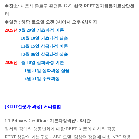
◆
장소
:
서울시 종로구 관철동
12-9,
한국
REBT
인지행동치료상담센
터
◆
일정
:
해당
토요일 오전
9
시에서 오후
6
시까지
2
025
년
9
월 20
일 기초과정 이론
10
월
18
일 기초과정 실습
11
월
15
일 상급과정 이론
12
월 0
6
일 상급과정 실습
2
026
년
1
월
10
일 심화과정 이론
1
월
31
일 심화과정 실습
2
월 21
일 수료과정
[REBT
전문가 과정
]
커리큘럼
1.1 Primary Certificate
기본과정웍샵
- 8
시간
정서적 장애와 행동변화에 대한
REBT
이론의 이해와 적용
REBT
상담의 기본구도
- ABC
모델
,
임상적 쟁점에 대한
ABC
적용