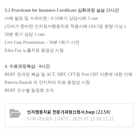
3.2 Practicum for Intensive Certificate
심화과정 실습
23
시간
사례 발표 및 수퍼비젼
- 6-10
회기 상담사례
3 case
(
각자가 준비한 인지정서행동치료 적용사례
(A4 5
장 분량 이상
)
50
분 회기 상담
1 case
Live Case Presentation
–
30
분
1
회기 시연
Edna Foa
노출치료 동영상 시청
4.
수료과정웍샵
- 8
시간
REBT
전과정 복습 및
ACT, DBT, CFT
등
Post CBT
이론에 대한 이해
Patricia Rasscik
의 인지처리 치료 동영상 시청
REBT
깃수별 동창회 조직
인지행동치료 전문가과정신청서.hwp
(23.5K)
57회 다운로드 | DATE : 2025-07-11 00:22:22