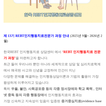
제
13
기
REBT
인지행동치료전문가 과정 안내
(2025
년 9
월
~ 2026
년 2
월
)
한국
REBT
인지행동치료 상담센터 에서
‘REBT
인지행동치료 전문
가 과정
’
을 마련하고자 합니다
.
최근 들어 우리나라 뿐만 아니라 세계적으로 상담 및 심리치료학계
에서 왜곡된 사고와 신념을 교정하여 인간이 지닌
다양한 문제를 해결하는 인지행동상담이론과 기법의 활용이 가장
왕성하게 이루어지고 있습니다
.
특히
우울
,
불안
,
사회공포증 등의 각종 정서장애와 학교 폭력
,
인터
넷 중독 등의 각종 행동장애
에 인지행동치료의 효과는
가장 신속하고 지속성이 있음이 입증된
증거중심치료
(evidence base