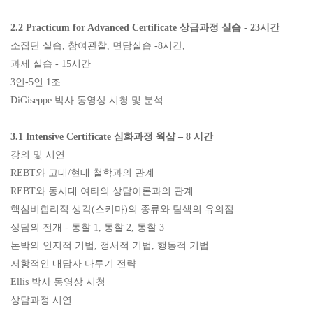
2.2 Practicum for Advanced Certificate
상급과정 실습
- 23
시간
소집단 실습
,
참여관찰
,
면담실습
-8
시간
,
과제 실습
- 15
시간
3
인
-5
인
1
조
DiGiseppe
박사 동영상 시청 및 분석
3.1 Intensive Certificate
심화과정 웍샵
–
8
시간
강의 및 시연
REBT
와 고대
/
현대 철학과의 관계
REBT
와 동시대 여타의 상담이론과의 관계
핵심비합리적 생각
(
스키마
)
의 종류와 탐색의 유의점
상담의 전개
-
통찰
1,
통찰
2,
통찰
3
논박의 인지적 기법
,
정서적 기법
,
행동적 기법
저항적인 내담자 다루기 전략
Ellis
박사 동영상 시청
상담과정 시연