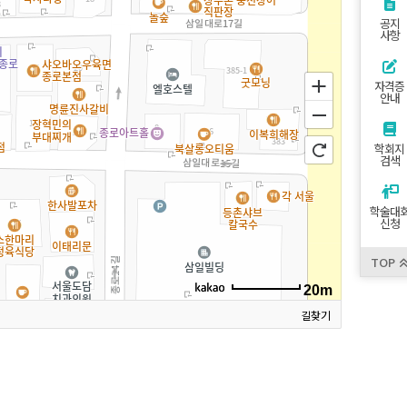
공지
사항
자격증
안내
학회지
검색
학술대
신청
TOP
20m
길찾기