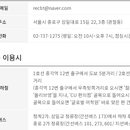
메일
recbt@naver.com
주소
서울시 종로구 삼일대로 15길 22, 3층 (관철동)
전화
02-737-1275 (평일: 오전 10시~오후 7시, 점심시
 이용시
1호선 종각역 12번 출구에서 도보 5분거리 / 2호
거리
하철
(종각역 12번 출구에서 우측뒷쪽거리로 오시면 '젊
'올리브영'을 지나, 'CU 편의점' 골목으로 들어오시
골목으로 들어오면 '글로벌 어학원' 바로 맞은 편 
청계2가. 삼일교 정류장(간선버스 173)에서 하차 후
버스
종로 2가 정류장(간선버스 101, 273, 601/ 지선버