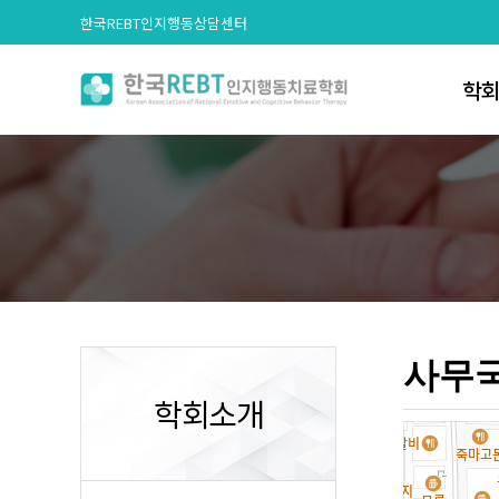
한국REBT인지행동상담센터
학
인
학회
조
학회 
회원
사무
사무국
학회소개
문의