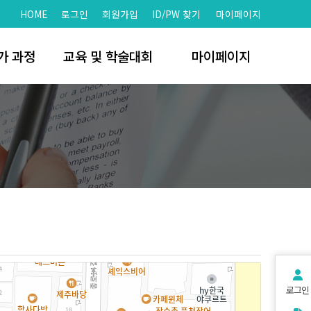
HOME
로그인
회원가입
ID/PW 찾기
마이페이지
가 과정
교육 및 학술대회
마이페이지
문가
학술대회
회원가입
치
세미나 및 워크샵
회원정보찾기
 명단
자료실
로그인
명단
개인정보처리방침
서비스 이용약관
로그인