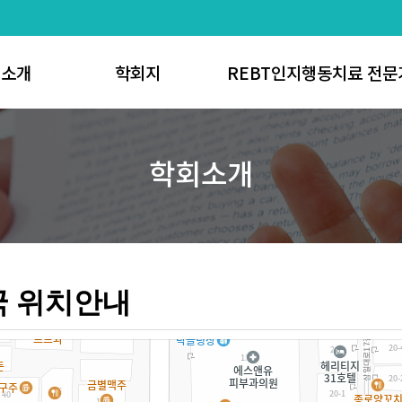
회소개
학회지
REBT인지행동치료 전문
사말
논문게재 신청방법
REBT인지행동치료 전
학회소개
 연혁
학회지 투고규정
REBT인지행동치료 코
직도
학회지 발간규정
REBT인지행동치료 전문가
정관
심사규정
REBT인지행동치료 코치 
공지사항
편집규정
K-REBT Scholar
가입절차
연구윤리
국 위치안내
 위치안내
학회지 검색
 게시판